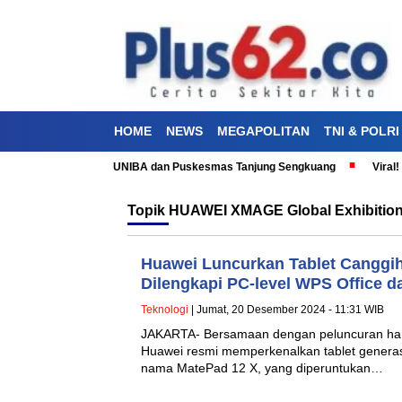
HOME
NEWS
MEGAPOLITAN
TNI & POLRI
 Cinta Laut” Bersama UNIBA dan Puskesmas Tanjung Sengkuang
Viral! 
Topik
HUAWEI XMAGE Global Exhibitio
Huawei Luncurkan Tablet Canggi
Dilengkapi PC-level WPS Office d
Teknologi
| Jumat, 20 Desember 2024 - 11:31 WIB
JAKARTA- Bersamaan dengan peluncuran hand
Huawei resmi memperkenalkan tablet generasi 
nama MatePad 12 X, yang diperuntukan…