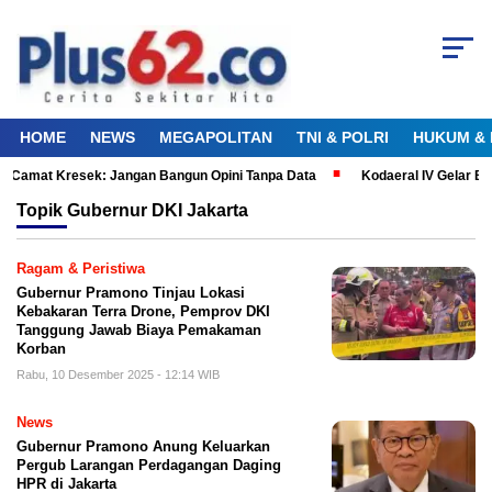
HOME
NEWS
MEGAPOLITAN
TNI & POLRI
HUKUM & 
 Camat Kresek: Jangan Bangun Opini Tanpa Data
Kodaeral IV Gelar Ba
Topik
Gubernur DKI Jakarta
Ragam & Peristiwa
Gubernur Pramono Tinjau Lokasi
Kebakaran Terra Drone, Pemprov DKI
Tanggung Jawab Biaya Pemakaman
Korban
Rabu, 10 Desember 2025 - 12:14 WIB
News
Gubernur Pramono Anung Keluarkan
Pergub Larangan Perdagangan Daging
HPR di Jakarta