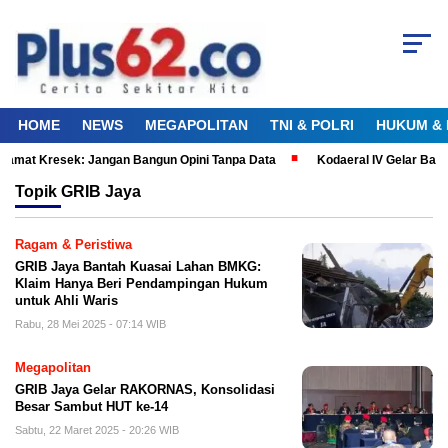
HOME
NEWS
MEGAPOLITAN
TNI & POLRI
HUKUM & 
Camat Kresek: Jangan Bangun Opini Tanpa Data
Kodaeral IV Gelar Bak
Topik
GRIB Jaya
Ragam & Peristiwa
GRIB Jaya Bantah Kuasai Lahan BMKG:
Klaim Hanya Beri Pendampingan Hukum
untuk Ahli Waris
Rabu, 28 Mei 2025 - 07:14 WIB
Megapolitan
GRIB Jaya Gelar RAKORNAS, Konsolidasi
Besar Sambut HUT ke-14
Sabtu, 22 Maret 2025 - 20:26 WIB