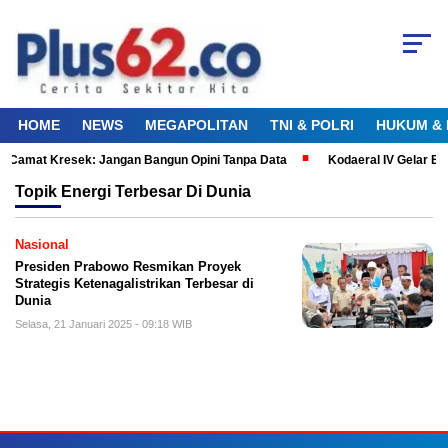
HOME
NEWS
MEGAPOLITAN
TNI & POLRI
HUKUM & 
l Camat Kresek: Jangan Bangun Opini Tanpa Data
Kodaeral IV Gelar B
Topik
Energi Terbesar Di Dunia
Nasional
Presiden Prabowo Resmikan Proyek
Strategis Ketenagalistrikan Terbesar di
Dunia
Selasa, 21 Januari 2025 - 09:18 WIB