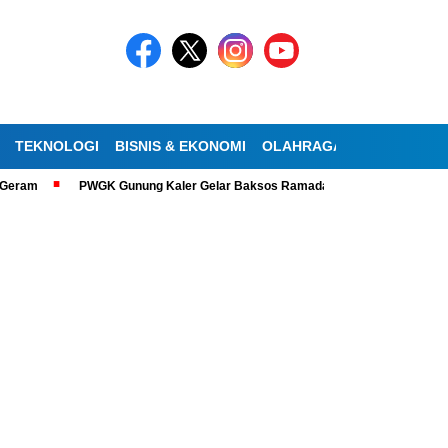
TEKNOLOGI
BISNIS & EKONOMI
OLAHRAGA
KESEHATAN
eram
PWGK Gunung Kaler Gelar Baksos Ramadan, Bantu Lansia Tunanetr