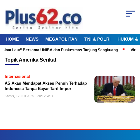
HOME
NEWS
MEGAPOLITAN
TNI & POLRI
HUKUM & 
ku Cinta Laut” Bersama UNIBA dan Puskesmas Tanjung Sengkuang
Viral
Topik
Amerika Serikat
Internasional
AS Akan Mendapat Akses Penuh Terhadap
Indonesia Tanpa Bayar Tarif Impor
Kamis, 17 Juli 2025 - 20:12 WIB