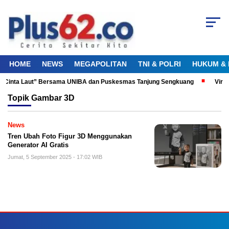
HOME
NEWS
MEGAPOLITAN
TNI & POLRI
HUKUM & 
ku Cinta Laut” Bersama UNIBA dan Puskesmas Tanjung Sengkuang
Viral
Topik
Gambar 3D
News
Tren Ubah Foto Figur 3D Menggunakan
Generator AI Gratis
Jumat, 5 September 2025 - 17:02 WIB